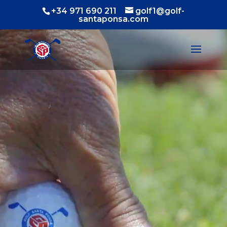
Reproductor
+34 971 690 211
golf1@golf-
de
santaponsa.com
vídeo